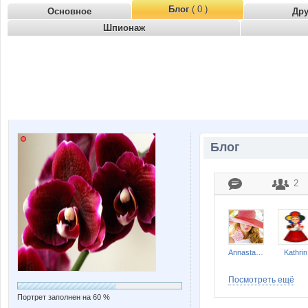
Блог
( 0 )
Основное
Др
Шпионаж
Блог
2
Annastasiay
Kathrin
Посмотреть ещё
Портрет заполнен на 60 %