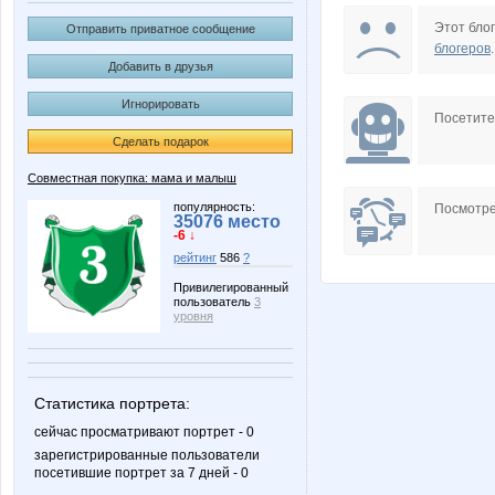
Passion1985
Vinogra
Этот блог
Отправить приватное сообщение
блогеров
.
Добавить в друзья
Игнорировать
limonsha
lukoy
Посетит
Сделать подарок
Совместная покупка: мама и малыш
мари рекон
Башма
популярность:
Посмотре
35076 место
-6 ↓
рейтинг
586
?
Привилегированный
пользователь
3
Стильная Туфелька
СЛ@
уровня
Статистика портрета:
сейчас просматривают портрет - 0
зарегистрированные пользователи
посетившие портрет за 7 дней - 0